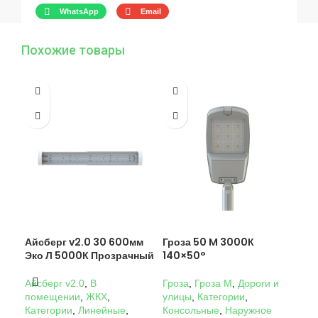
WhatsApp
Email
Похожие товары
Айсберг v2.0 30 600мм
Гроза 50 M 3000К
Гро
Эко Л 5000К Прозрачный
140×50°
14
Айсберг v2.0
,
В
Гроза
,
Гроза M
,
Дороги и
Гро
помещении
,
ЖКХ
,
улицы
,
Категории
,
ули
Категории
,
Линейные
,
Консольные
,
Наружное
Кон