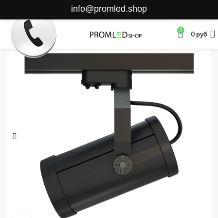
info@promled.shop
0
0
руб