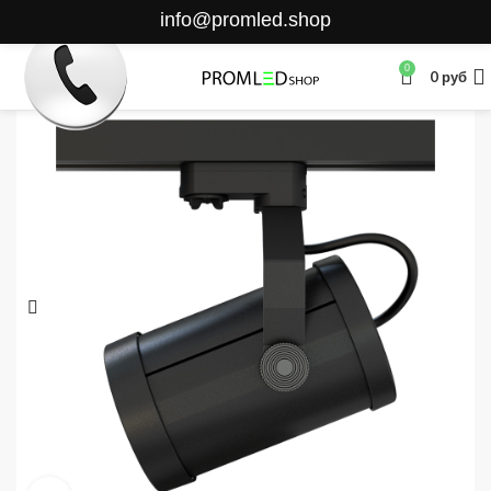
info@promled.shop
0
0
руб