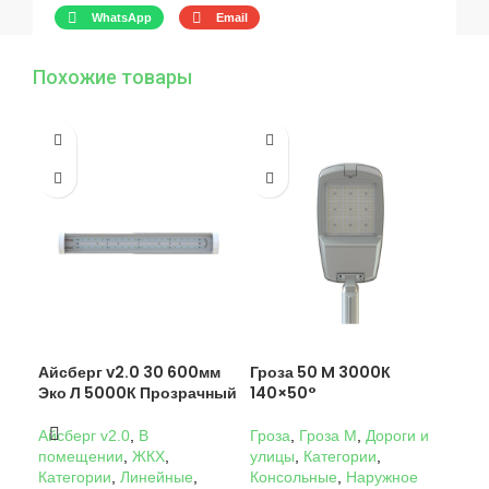
WhatsApp
Email
Похожие товары
Айсберг v2.0 30 600мм
Гроза 50 M 3000К
Гро
Эко Л 5000К Прозрачный
140×50°
14
Айсберг v2.0
,
В
Гроза
,
Гроза M
,
Дороги и
Гро
помещении
,
ЖКХ
,
улицы
,
Категории
,
ули
Категории
,
Линейные
,
Консольные
,
Наружное
Кон