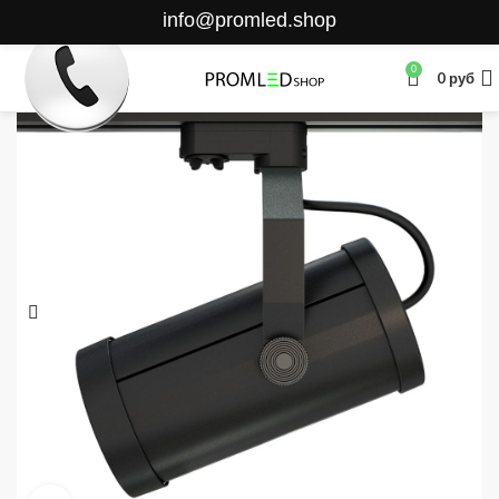
info@promled.shop
0
0
руб