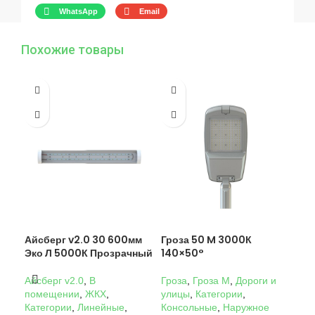
WhatsApp
Email
Похожие товары
Айсберг v2.0 30 600мм
Гроза 50 M 3000К
Гро
Эко Л 5000К Прозрачный
140×50°
14
Айсберг v2.0
,
В
Гроза
,
Гроза M
,
Дороги и
Гро
помещении
,
ЖКХ
,
улицы
,
Категории
,
ули
Категории
,
Линейные
,
Консольные
,
Наружное
Кон