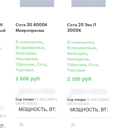
0К
Сота 30 4000К
Сота 20 Эко Л
ный
Микропризма
3000К
Микропризма
В помещении
,
В помещении
,
г
,
Встраиваемые
,
Встраиваемые
,
Категории
,
Категории
,
Накладные
,
Накладные
,
Офисные
,
Сота
,
Офисные
,
Сота
,
Торговые
Торговые
2 600
руб
2 100
руб
Добавить в корзину
Добавить в корзину
Код товара
PL-6011.0000.0
Код товара
PL-6013.0000.0
030-40.333333
020-30.333333
ну
МОЩНОСТЬ, ВТ
МОЩНОСТЬ, ВТ
50.0
30
20
ВТ