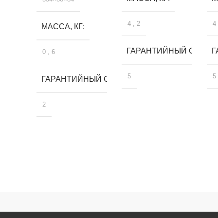
4
,
2
4
МАССА, КГ
ГАРАНТИЙНЫЙ СРОК, 
Г
0
,
6
5
5
ГАРАНТИЙНЫЙ СРОК, ЛЕТ
2