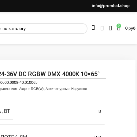
info@promled.shop
0
0
руб
24-36V DC RGBW DMX 4000К 10×65°
.0000.0008-40.010065
,
,
,
правлением
Акцент RGB(W)
Архитектурные
Наружное
, ВТ
8