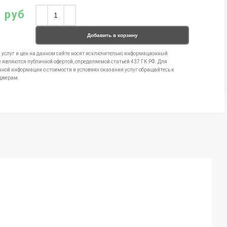
0
руб
Добавить в корзину
 услуг и цен на данном сайте носят исключительно информационный
е являются публичной офертой, определяемой статьей 437 ГК РФ. Для
чной информации о стоимости и условиях оказания услуг обращайтесь к
джерам.