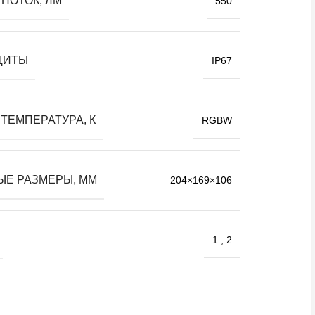
ПОТОК, ЛМ
550
ЩИТЫ
IP67
ТЕМПЕРАТУРА, К
RGBW
ЫЕ РАЗМЕРЫ, ММ
204×169×106
1
,
2