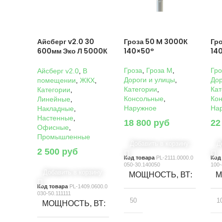
Айсберг v2.0 30
Гроза 50 M 3000К
Гр
600мм Эко Л 5000К
140×50°
14
Прозрачный
Гроза
,
Гроза M
,
Гро
Айсберг v2.0
,
В
Дороги и улицы
,
Дор
помещении
,
ЖКХ
,
Категории
,
Кат
Категории
,
Консольные
,
Ко
Линейные
,
Наружное
На
Накладные
,
Настенные
,
18 800
руб
22
Офисные
,
Промышленные
Добавить в корзину
Д
2 500
руб
Код товара
PL-2111.0000.0
Код
050-30.140050
100-
Добавить в корзину
МОЩНОСТЬ, ВТ
М
Код товара
PL-1409.0600.0
030-50.111111
50
1
МОЩНОСТЬ, ВТ