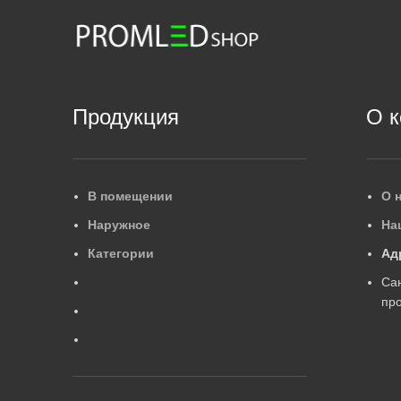
Продукция
О 
В помещении
О 
Наружное
На
Категории
Ад
Са
про