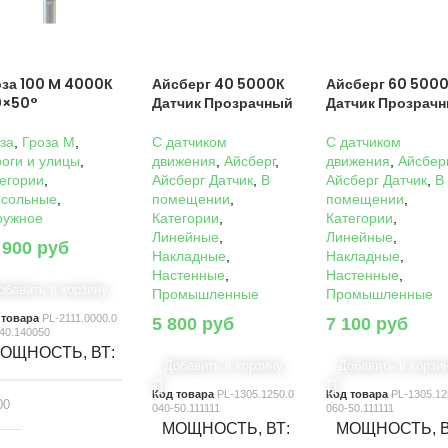
оза 100 M 4000К
Айсберг 40 5000К
Айсберг 60 500
0×50°
Датчик Прозрачный
Датчик Прозрач
за
,
Гроза M
,
C датчиком
C датчиком
оги и улицы
,
движения
,
Айсберг
,
движения
,
Айсбер
егории
,
Айсберг Датчик
,
В
Айсберг Датчик
,
В
нсольные
,
помещении
,
помещении
,
ружное
Категории
,
Категории
,
Линейные
,
Линейные
,
 900
руб
Накладные
,
Накладные
,
Настенные
,
Настенные
,
обавить в корзину
Промышленные
Промышленные
 товара
PL-2111.0000.0
5 800
руб
7 100
руб
40.140050
ОЩНОСТЬ, ВТ
Добавить в корзину
Добавить в корзи
Код товара
PL-1305.1250.0
Код товара
PL-1305.12
00
040-50.111111
060-50.111111
МОЩНОСТЬ, ВТ
МОЩНОСТЬ, 