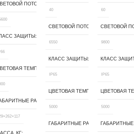
ВЕТОВОЙ ПОТОК, ЛМ
40
60
5600
СВЕТОВОЙ ПОТОК, ЛМ
СВЕТОВОЙ ПО
ЛАСС ЗАЩИТЫ
6550
9800
P66
КЛАСС ЗАЩИТЫ
КЛАСС ЗАЩИ
А, К
ВЕТОВАЯ ТЕМПЕРАТУРА, К
IP65
IP65
000
ЦВЕТОВАЯ ТЕМПЕРАТУРА, К
ЦВЕТОВАЯ ТЕ
, ММ
АБАРИТНЫЕ РАЗМЕРЫ, ММ
5000
5000
29×262×117
ГАБАРИТНЫЕ РАЗМЕРЫ, ММ
ГАБАРИТНЫЕ
АССА, КГ