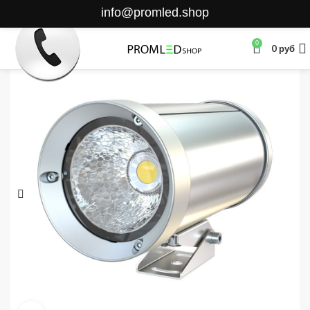
info@promled.shop
0
0
руб