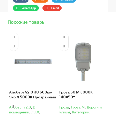
WhatsApp
Email
Похожие товары
Айсберг v2.0 30 600мм
Гроза 50 M 3000К
Гро
Эко Л 5000К Прозрачный
140×50°
14
Айсберг v2.0
,
В
Гроза
,
Гроза M
,
Дороги и
Гро
помещении
,
ЖКХ
,
улицы
,
Категории
,
ули