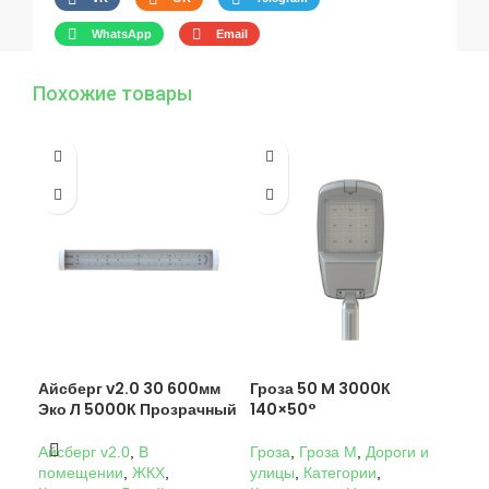
WhatsApp
Email
Похожие товары
Айсберг v2.0 30 600мм
Гроза 50 M 3000К
Гро
Эко Л 5000К Прозрачный
140×50°
14
Айсберг v2.0
,
В
Гроза
,
Гроза M
,
Дороги и
Гро
помещении
,
ЖКХ
,
улицы
,
Категории
,
ули