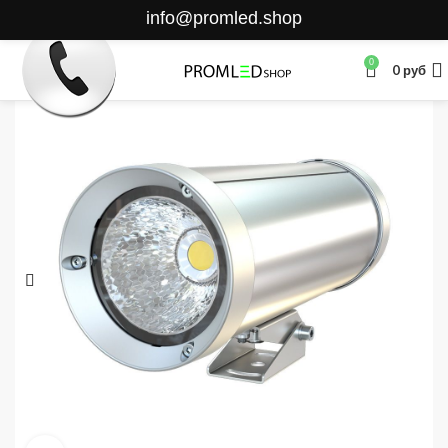
info@promled.shop
0
0
руб